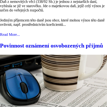
Daň z nemovitých věcí (338/92 Sb.) je jednou z nejstarších daní,
vybírala se již ve starověku. Jde o majetkovou daň, jejíž celý výnos je
určen do veřejných rozpočtů.
Jediným příjemcem této daně jsou obce, které mohou výnos této daně
ovlivnit, např. prostřednictvím koeficientů...
Read More...
Povinnost oznámení osvobozených příjmů