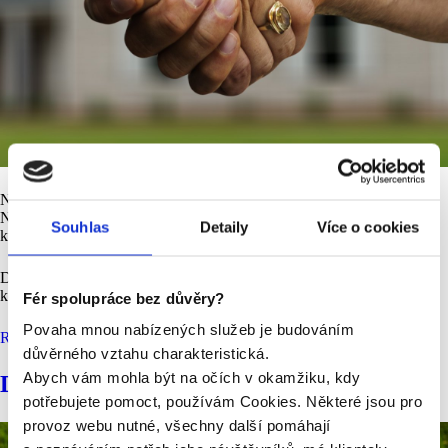
Nemovitost lze pořídit buď úplatně, nebo bezúplatným nabytím.
Nejčastěji pořizujeme nemovitosti koupí na základě kupní smlouvy,
Souhlas
Detaily
Více o cookies
kterou upravuje občanský zákoník.
Důležitým parametrem kupní smlouvy je kupní cena, stanovená v
konkrétní výši a musí být, jestli kupní cena zahrnuj...
Fér spolupráce bez důvěry?
Povaha mnou nabízených služeb je budováním
Read More...
důvěrného vztahu charakteristická.
Abych vám mohla být na očích v okamžiku, kdy
Daň z nemovitých věcí
potřebujete pomoct, používám Cookies. Některé jsou pro
provoz webu nutné, všechny další pomáhají