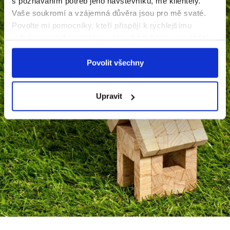
s poznáváním potřeb jeho návštěvníků, mé klientely.
Vaše soukromí a vzájemná důvěra jsou pro mě svaté.
Povolte mi pomocníky, kteří přispějí k rychlejšímu
vyřešení vašeho problému, či k efektnějšímu navázání
naší dlouhodobé spolupráce.
Děkuji, Helena Melicharová.
Povolit všechny
Upravit